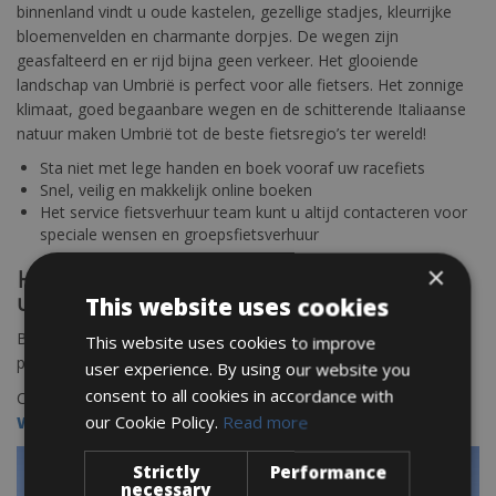
binnenland vindt u oude kastelen, gezellige stadjes, kleurrijke
bloemenvelden en charmante dorpjes. De wegen zijn
geasfalteerd en er rijd bijna geen verkeer. Het glooiende
landschap van Umbrië is perfect voor alle fietsers. Het zonnige
klimaat, goed begaanbare wegen en de schitterende Italiaanse
natuur maken Umbrië tot de beste fietsregio’s ter wereld!
Sta niet met lege handen en boek vooraf uw racefiets
Snel, veilig en makkelijk online boeken
Het service fietsverhuur team kunt u altijd contacteren voor
speciale wensen en groepsfietsverhuur
×
Huur nu uw racefiets of e bike online voor
uw fietsvakantie in Italië
This website uses cookies
Boek uw fietsverhuur rond Lago Trasimeno via ons verhuur
This website uses cookies to improve
platform
BOOK HERE
user experience. By using our website you
consent to all cookies in accordance with
Check alle verhuur outlets in Umbrie hier –
our Cookie Policy.
Read more
WWW.CCTBIKERENTAL/UMBRIE
Strictly
Performance
necessary