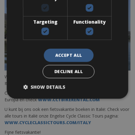
Targeting
Functionality
ACCEPT ALL
DECLINE ALL
Wij wensen u alvast veel fietsplezier rond Lago Trasimeno in
Italië of op één van onze andere bestemmingen in Europa.
SHOW DETAILS
Check onze
homepage
of alle fietsverhuurmogelijkheden in
Europa en check
WWW.CCTBIKERENTAL.COM
U kunt bij ons ook een fietsvakantie boeken in Italië: Check voor
alle tours in Italië onze Engelse Cycle Classic Tours pagina:
WWW.CYCLECLASSICTOURS.COM/ITALY
Fijne fietsvakantie!