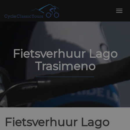
Skip
to
Toggl
content
navig
Fietsverhuur Lago
Trasimeno
Fietsverhuur Lago