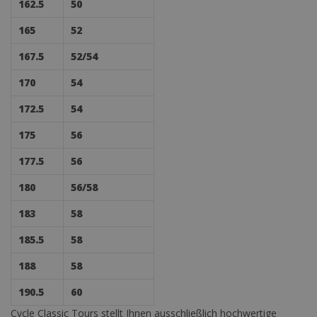
162.5
50
165
52
167.5
52/54
170
54
172.5
54
175
56
177.5
56
180
56/58
183
58
185.5
58
188
58
190.5
60
Cycle Classic Tours stellt Ihnen ausschließlich hochwertige